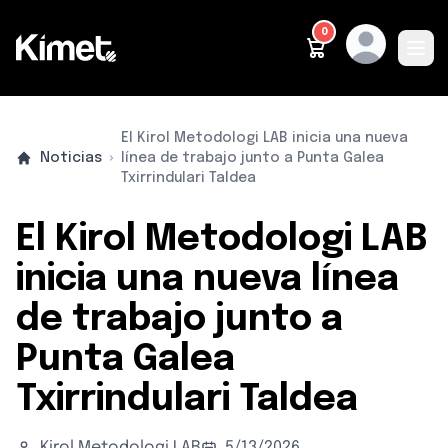
0
Ope
METODOLOGÍA
PRODUCTOS
PARA QUIÉN ES
QUIÉNES SOMOS
CONTACTO
CASTELLANO
El Kirol Metodologi LAB inicia una nueva
Noticias
línea de trabajo junto a Punta Galea
Txirrindulari Taldea
El Kirol Metodologi LAB
inicia una nueva línea
de trabajo junto a
Punta Galea
Txirrindulari Taldea
Kirol Metodologi LAB
5/13/2026