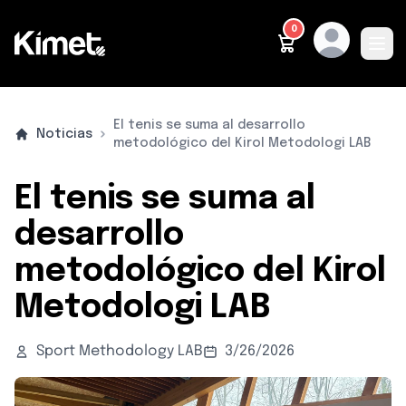
0
Ope
METODOLOGÍA
PRODUCTOS
PARA QUIÉN ES
QUIÉNES SOMOS
CONTACTO
CASTELLANO
El tenis se suma al desarrollo
Noticias
metodológico del Kirol Metodologi LAB
El tenis se suma al
desarrollo
metodológico del Kirol
Metodologi LAB
Sport Methodology LAB
3/26/2026