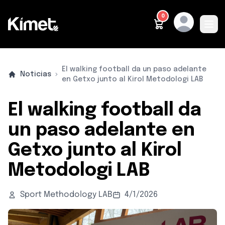
0
Ope
METODOLOGÍA
PRODUCTOS
PARA QUIÉN ES
QUIÉNES SOMOS
CONTACTO
CASTELLANO
El walking football da un paso adelante
Noticias
en Getxo junto al Kirol Metodologi LAB
El walking football da
un paso adelante en
Getxo junto al Kirol
Metodologi LAB
Sport Methodology LAB
4/1/2026