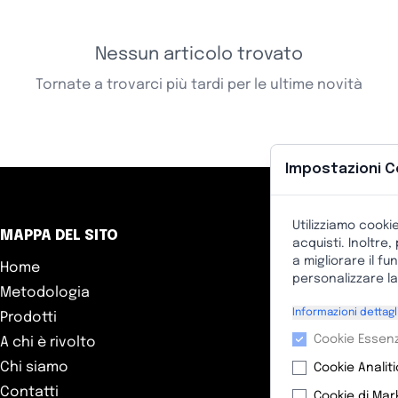
Nessun articolo trovato
Tornate a trovarci più tardi per le ultime novità
Impostazioni C
Utilizziamo cooki
MAPPA DEL SITO
ASS
acquisti. Inoltre
a migliorare il f
Home
Tiki
personalizzare la
Metodologia
nume
Informazioni dettagl
Prodotti
Nume
Cookie Essenz
A chi è rivolto
E-m
Chi siamo
Cookie Analiti
Orar
Contatti
Cookie di Mar