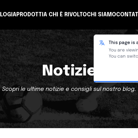
LOGIA
PRODOTTI
A CHI È RIVOLTO
CHI SIAMO
CONTAT
NSULTING
COACH
PLANNING
TEAM
CLUB
T-MANAGER
ALTRE ENTITÀ
LEARN
This page is 
You are viewin
You can switc
Notizie
Scopri le ultime notizie e consigli sul nostro blog.