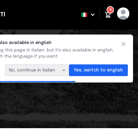
0
TI
ING
also available in english
Close
g this page in italian, but it’s also available in english.
h the language if you want.
No, continue in italian
Yes, switch to english