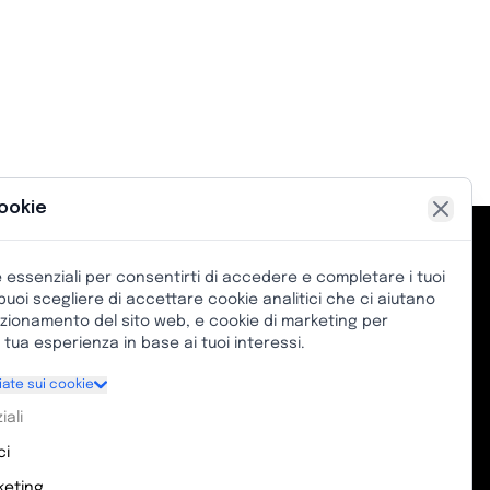
ookie
e essenziali per consentirti di accedere e completare i tuoi
ISTENZA CLIENTI
, puoi scegliere di accettare cookie analitici che ci aiutano
unzionamento del sito web, e cookie di marketing per
Toki Zentroa, Viale Los Chopos, senza
 tua esperienza in base ai tuoi interessi.
ro, 48991, Algorta, Biscaglia (Paesi Baschi)
iate sui cookie
ro di telefono: (+34) 628 219 185
iali
ail: info@kimetsport.com
ci
i di assistenza clienti:
keting