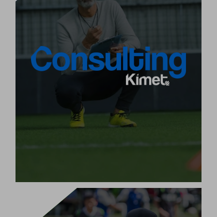
KIMET CONSULTING
في Kimet نحن ملتزمون بضمان أن تحقق عملية تنفيذ
منهجيتنا أفضل النتائج في الكيانات التي تعتمد عليها. لهذا
لأي
مشورة كاملة وشاملة ومؤهلة وشخصية
الغرض، نقدم
مستخدم لمنهجية Kimet.
، ننصح
نعزز منهجية كل كيان
في النوادي أو الكيانات النخبوية
ونقدم اتجاهات جديدة وأنظمة ناجحة بناءً على مشاريع
مخصصة.
[+]
عرض المنتج