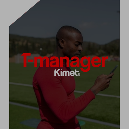
T-MANAGER
T-manager هي لوحة تكتيكية رقمية في تطبيق الويب
والهاتف المحمول (Google Play و Apple Store)
لاستراتيجيات التدريب واللعب مكيفة لأحد عشر تخصصًا رياضيًا
مختلفًا.
لفريقك أي لعبة
تصميم وتخطيط وشرح
معها ستتمكن من
واستراتيجية تدريب خاصة بك أو من عالم Kimet.
[+]
عرض المنتج