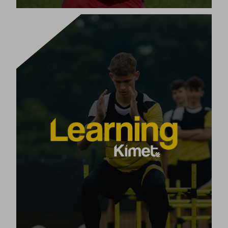
KIMET LEARN
أكثر من
دربت خطة التدريب Kimet Learn الخاصة بنا
برنامجًا كاملاً من
نقدم
15000 مدرب في جميع أنحاء العالم.
عبر الإنترنت ووجهًا لوجه بناءً على
دورات تدريب كرة القدم
طريقة Kimet الخاصة بنا.
طور مهاراتك بالكامل في كرة القدم أو أي رياضة فردية أو
جماعية أخرى.
[+]
عرض المنتج