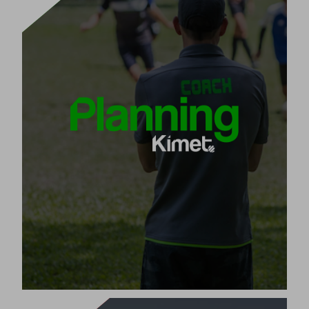
KIMET PLANNING
المصمم لتخطيط
البرنامج الذكي الوحيد
Kimet Planning هو
موسم فريقك.
جميع جلسات التدريب للموسم مع
خطط في 5 خطوات فقط
محتوياتها وتمارينها المكيفة للعمر والمستوى.
[+]
عرض المنتج