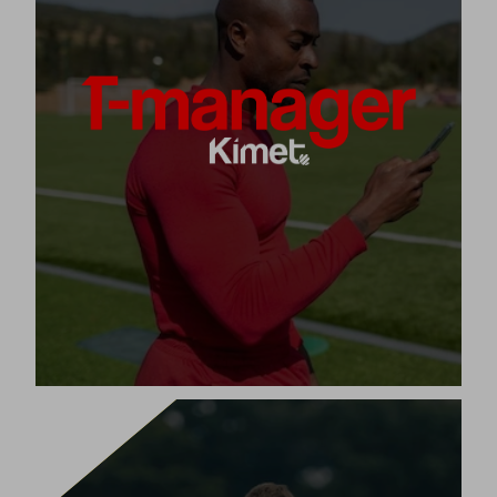
T-manager е цифрова тактическа дъска в уеб и
мобилно приложение (Google Play и Apple Store) за
тренировъчни и игрови стратегии, адаптирани към
единадесет различни спортни дисциплини.
проектирате, планирате и
С него ще можете да
на вашия отбор всяка игра и тренировъчна
обяснявате
стратегия, ваша или от Вселената Kimet.
[+]
Виж продукта