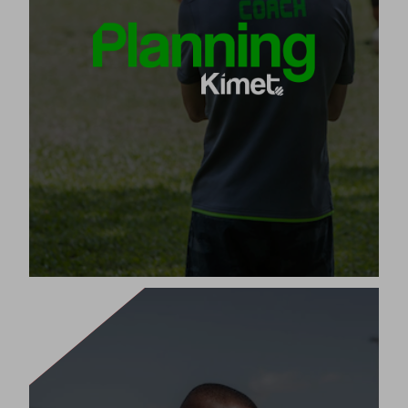
всички тренировъчни
Планирайте само в 5 стъпки
сесии на сезона с техните съдържания и упражнения,
адаптирани към възрастта и нивото.
[+]
Виж продукта
СПОРТНА ЦИФРОВА ВИЗУАЛИЗАЦИЯ