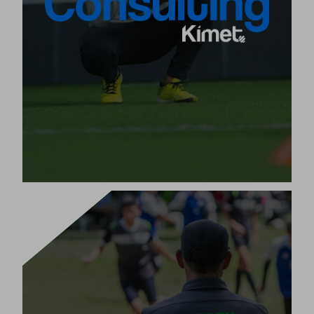
методологията Kimet.
усилваме
В елитни клубове или организации
, съветвайки и
методологията на всяка единица
предоставяйки нови тенденции и успешни системи,
основани на персонализирани проекти.
[+]
Виж продукта
ПЛАНИРАЙТЕ ТАЛАНТА СИ
единственият интелигентен
Планирането Kimet е
, проектиран да планира сезона на вашия отбор.
софтуер