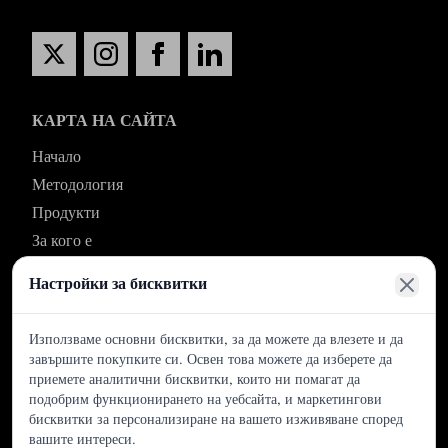
КАРТА НА САЙТА
Начало
Методология
Продукти
За кого е
Кои сме ние
Настройки за бисквитки
Контакт
Използваме основни бисквитки, за да можете да влезете и да
ОБСЛУЖВАНЕ НА КЛИЕНТИ
завършите покупките си. Освен това можете да изберете да
приемете аналитични бисквитки, които ни помагат да
TikiToki Zentroa, булевард Los Chopos, без номер,
подобрим функционирането на уебсайта, и маркетингови
бисквитки за персонализиране на вашето изживяване според
48991, Алгорта, Бискай (Страната на баските)
вашите интереси.