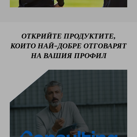
ОТКРИЙТЕ ПРОДУКТИТЕ,
КОИТО НАЙ-ДОБРЕ ОТГОВАРЯТ
НА ВАШИЯ ПРОФИЛ
ЧЕТВЪРТИЯТ КЛЮЧОВ ЕЛЕМЕНТ
В Kimet сме ангажирани да осигурим, че прилагането на
нашата методология постига най-добрите резултати в
организациите, които разчитат на нея. За тази цел
пълно, комплексно, квалифицирано и
предлагаме
на всеки потребител на
персонализирано консултиране