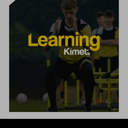
НАУЧЕТЕ СЕ ДА ПЛАНИРАТЕ
Нашият обучителен план LEARNING Kimet е обучил
Ние
повече от 15,000 треньори по целия свят.
програма за курсове по футболно
предлагаме пълен
онлайн и лице в лице, базирана на нашия
обучение
метод Kimet.
Пълноценно развийте уменията си във футбола или в
друг индивидуален или отборен спорт.
[+]
Виж продукта