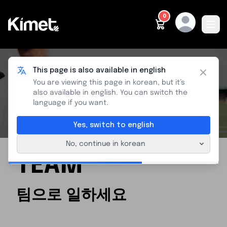
0
Ope
방법론
제품
대상
우리는 누구인가
연락처
한국어
This page is also available in english
Close
You are viewing this page in korean, but it’s
Team
also available in english. You can switch the
language if you want.
Yes, switch to english
No, continue in korean
TEAM
팀으로 일하세요