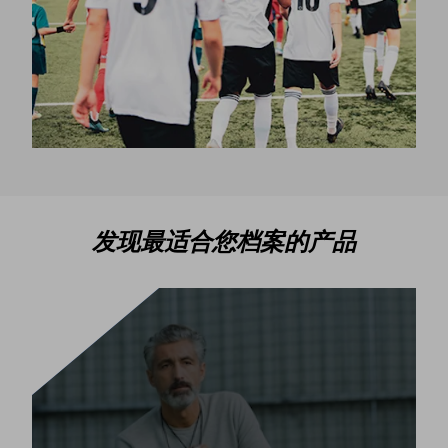
发现最适合您档案的产品
第四个关键部分
在 Kimet，我们致力于确保我们方法论的实施在信任它的
实体中获得最佳结果。为此，我们为任何 Kimet 方法论