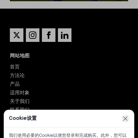
网站地图
首页
方法论
产品
适用对象
关于我们
联系我们
Cookie设置
客户支持
我们使用必要的Cookie以便您登录和完成购买。此外，您可以