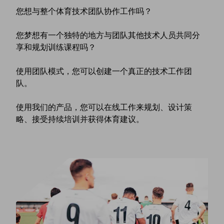
您想与整个体育技术团队协作工作吗？
您梦想有一个独特的地方与团队其他技术人员共同分
享和规划训练课程吗？
使用团队模式，您可以创建一个真正的技术工作团
队。
使用我们的产品，您可以在线工作来规划、设计策
略、接受持续培训并获得体育建议。