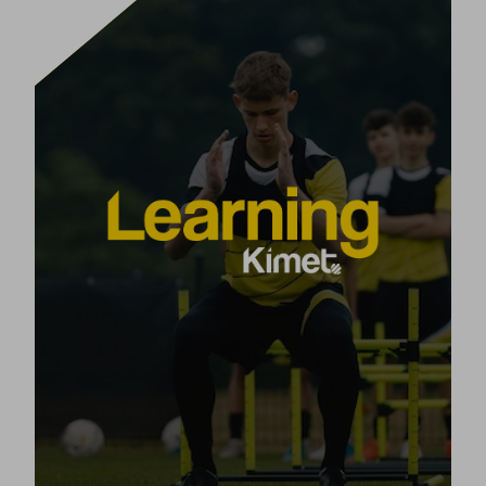
学会规划
全球超过
我们的 LEARNING Kimet 培训计划已培训了
足球
我们基于 Kimet 方法提供完整的
15,000名训练师。
在线和面授项目。
教练课程
全面发展您在足球或任何其他个人或团队运动中的技能。
[+]
查看产品