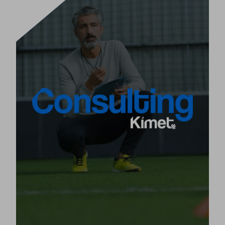
DAS VIERTE SCHLÜSSELELEMENT
Bei Kimet sorgen wir uns darum, dass die
Implementierung unserer Methodik die besten
Ergebnisse in den Organisationen erzielt, die ihr
vertrauen. Dafür bieten wir eine umfassende und
qualifizierte und personalisierte
integrale
für jeden Nutzer der Kimet-Methodik.
Beratung
stärken
In Elite-Vereinen oder -Organisationen
,
wir die eigene Methodik jeder Organisation
beraten und bringen neue Trends und
Erfolgssysteme basierend auf personalisierten
Projekten ein.
[+]
Produkt ansehen