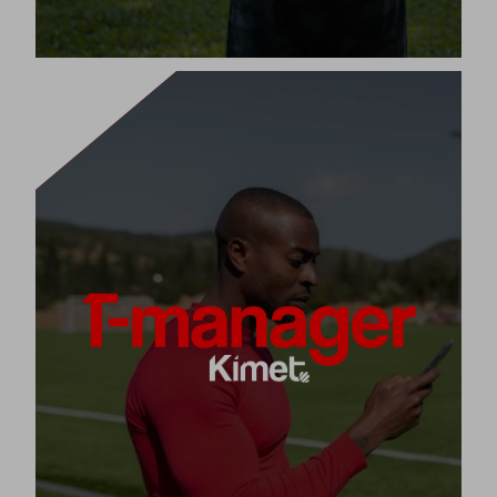
DIGITALE SPORTVISUALISIERUNG
T-manager ist eine digitale Taktiktafel in Web- und
mobiler Anwendung (Google Play und Apple Store)
für Training und Spielstrategien, angepasst an elf
verschiedene Sportdisziplinen.
jede Spielzug und
Damit kannst du
deines Teams oder aus dem
Trainingsstrategie
entwerfen, planen und
Kimet-Universum
.
erklären
[+]
Produkt ansehen