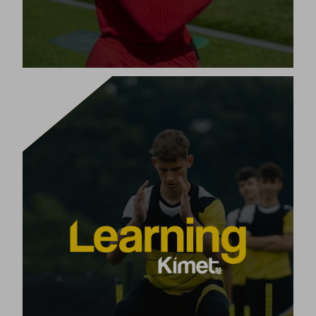
LERNEN ZU PLANEN
mehr
Unser Ausbildungsplan Kimet Learning hat
ausgebildet. Wir
als 15.000 Trainer weltweit
Programm von
bieten ein umfassendes
online und vor Ort
Fußballtrainerkursen
basierend auf unserer Kimet-Methode.
Entwickle deine Fähigkeiten im Bereich Fußball
oder jeder anderen individuellen oder kollektiven
Sportart vollständig.
[+]
Produkt ansehen