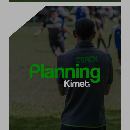
TALENT PLANEN
einzige intelligente
Kimet Planning ist die
, die entwickelt wurde, um die Saison
Software
deines Teams zu planen.
alle Trainingseinheiten
Plane in nur 5 Schritten
der Saison mit ihren Inhalten und Übungen,
angepasst an Alter und Niveau.
[+]
Produkt ansehen