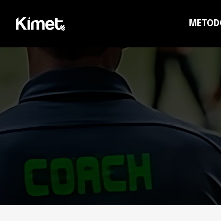
METOD
CO