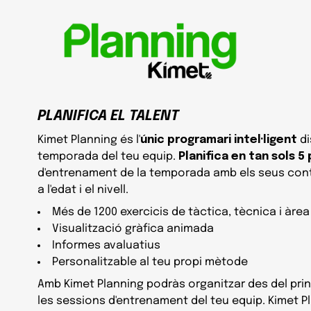
PLANIFICA EL TALENT
Kimet Planning és l'
únic programari intel·ligent
di
temporada del teu equip.
Planifica en tan sols 5
d'entrenament de la temporada amb els seus conti
a l'edat i el nivell.
Més de 1200 exercicis de tàctica, tècnica i àre
Visualització gràfica animada
Informes avaluatius
Personalitzable al teu propi mètode
Amb Kimet Planning podràs organitzar des del pri
les sessions d'entrenament del teu equip. Kimet Pl