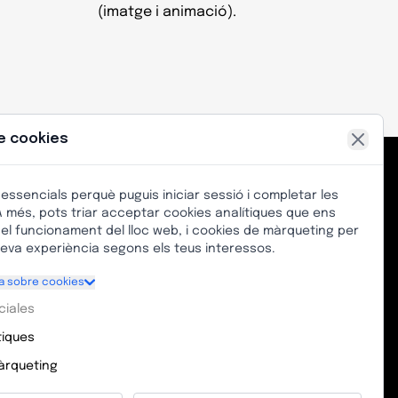
(imatge i animació).
e cookies
 essencials perquè puguis iniciar sessió i completar les
NCIÓ AL CLIENT
 més, pots triar acceptar cookies analítiques que ens
 el funcionament del lloc web, i cookies de màrqueting per
iToki Zentroa, Avinguda Los Chopos, sense
 teva experiència segons els teus interessos.
ro, 48991, Algorta, Biscaia (País Basc)
da sobre cookies
fon: (+34) 628 219 185
ciales
ail: info@kimetsport.com
tiques
ri d'atenció al client:
àrqueting
uns a divendres, de 9:00 a 13:00 (GMT+1)