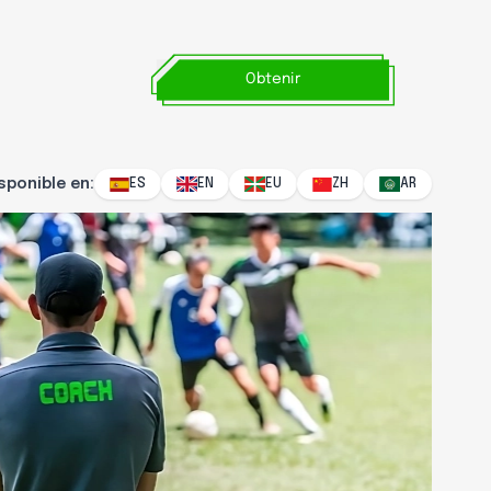
Obtenir
sponible en
:
ES
EN
EU
ZH
AR