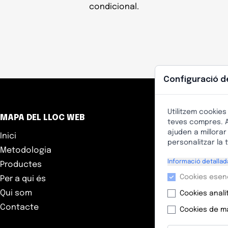
condicional.
Configuració d
Utilitzem cookies
MAPA DEL LLOC WEB
ATE
teves compres. A
ajuden a millorar
Inici
Tik
personalitzar la
Metodologia
núme
Informació detalla
Productes
Telè
Cookies esen
Per a qui és
E-m
Qui som
Cookies analí
Hora
Contacte
Cookies de m
Dill