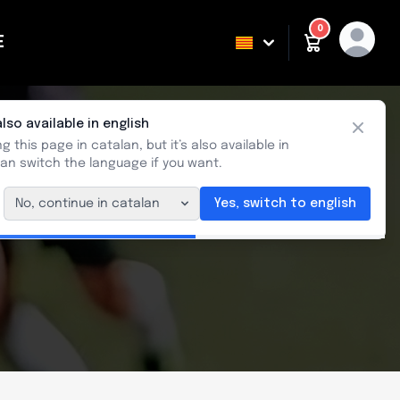
0
E
ING
also available in english
Close
g this page in catalan, but it’s also available in
can switch the language if you want.
No, continue in catalan
Yes, switch to english