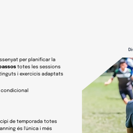
Di
ssenyat per planificar la
 passos
totes les sessions
nguts i exercicis adaptats
a condicional
ncipi de temporada totes
anning és l'única i més