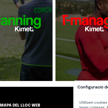
ogramari
Kimet Planning és l'
T-manager és una pissarr
t per planificar
intel·ligent
digital en aplicació w
la temporada del teu equip.
(Google Play i Apple 
entrenaments i estratègi
ifica en tan sols 5 passos
adaptada a onze di
s sessions d'entrenament de
esportives 
la temporada amb els seus
nguts i exercicis adaptats a
dissenyar,
Amb el
l'edat i el nivell.
al teu equip
plantejar i
qualsevol jugada i 
d'entrenament propi o de
[+]
Veure producte
[+]
Veure 
Configuració d
Utilitzem cookies
MAPA DEL LLOC WEB
ATE
teves compres. A