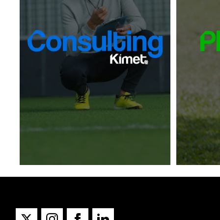
Des de Kimet ens preocupem que la
únic pr
implementació de la nostra
dissenya
Metodologia obtingui els millors
resultats en les entitats que confiïn
en ella. Per això oferim un complet i
Plan
assessorament qualificat
integral
totes le
a qualsevol usuari
i personalitzat
de la Metodologia Kimet.
conti
En els clubs o entitats d'elit
enfortim la metodologia pròpia
assessorant i
de cada entitat,
aportant noves tendències i
sistemes d'èxit basats en projectes
personalitzats.
[+]
Veure producte