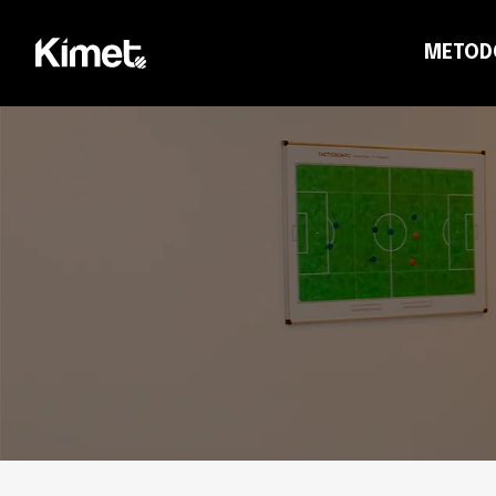
METOD
CO