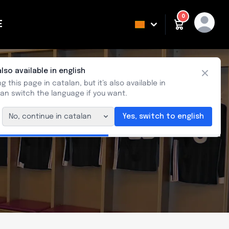
0
E
ING
also available in english
Close
g this page in catalan, but it’s also available in
can switch the language if you want.
No, continue in catalan
Yes, switch to english