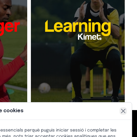
a tàctica
El nostre pla de formació Kimet
eb i mòbil
més de 15.000
Learning ha format a
Store) per
Oferim
entrenadors a tot el món.
es de joc
programa de cursos
un complet
sciplines
en línia i
d'entrenadors de futbol
diferents.
presencial basat en el nostre
Mètode Kimet.
la podràs
 explicar
Desenvolupa al complet les teves
estratègia
habilitats en l'àmbit del futbol o de
 l'Univers
qualsevol esport individual o
Kimet.
col·lectiu.
producte
[+]
Veure producte
e cookies
 essencials perquè puguis iniciar sessió i completar les
NCIÓ AL CLIENT
 més, pots triar acceptar cookies analítiques que ens