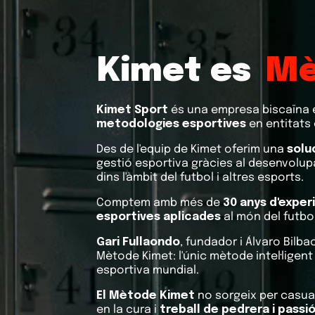
Pl
Kimet es
Kimet Sport
és una empresa biscaïna e
metodologies esportives
en entitats 
Des de l'equip de Kimet oferim una
solu
gestió esportiva gràcies al desenvolup
dins l'àmbit del futbol i altres esports.
Comptem amb més de
30 anys d'exper
esportives aplicades
al món del futbo
Gari Fullaondo
, fundador i Álvaro Bilb
Mètode Kimet: l'únic mètode intel·ligent
esportiva mundial.
El Mètode Kimet
no sorgeix per casual
en la cura i
treball de pedrera i passió