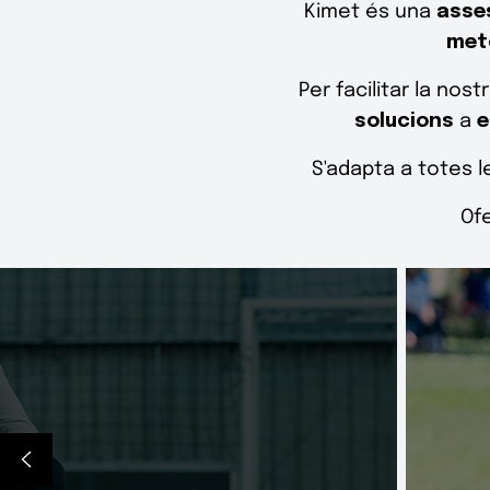
Kimet és una
asse
met
Per facilitar la no
solucions
a
e
S'adapta a totes l
Of