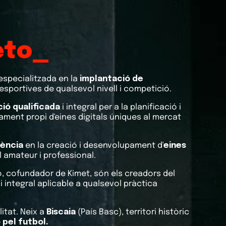
an_
specialitzada en la
implantació de
esportives de qualsevol nivell i competició.
ció qualificada
i integral per a la planificació i
ament propi d'eines digitals úniques al mercat
iència
en la creació i desenvolupament d'
eines
l amateur i professional.
ao, cofundador de Kimet, són els creadors del
 i integral aplicable a qualsevol pràctica
itat. Neix a
Biscaia
(País Basc), territori històric
 pel futbol.