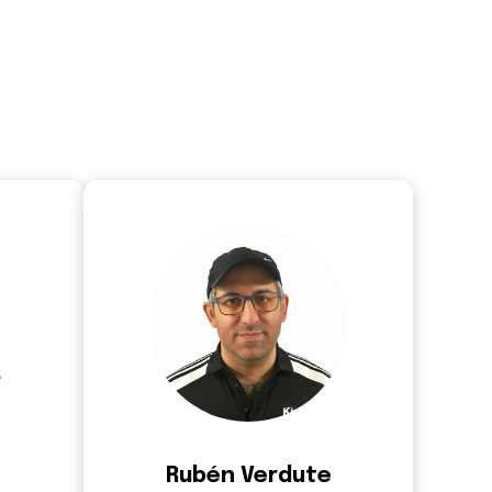
Rubén Verdute
emení
Programador en cap
(Tech Lead)
ragraph
who-are-
we.team.ruben.paragraph
Rubén Verdute