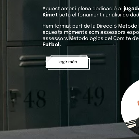
Aquest amor i plena dedicació al
jugad
Kimet
sota el fonament i anàlisi de d
Hem format part de la Direcció Metodolò
aquests moments som assessors espor
assessors Metodològics del Comitè d'e
Futbol.
llegir més