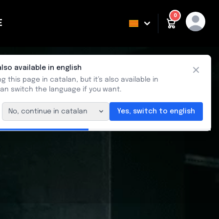
0
E
ING
also available in english
Close
g this page in catalan, but it’s also available in
can switch the language if you want.
No, continue in catalan
Yes, switch to english