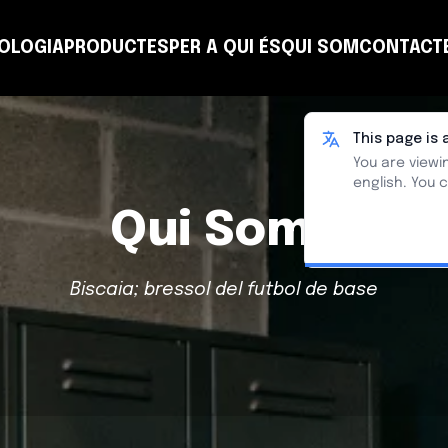
OLOGIA
PRODUCTES
PER A QUI ÉS
QUI SOM
CONTACT
NSULTING
COACH
TEAM
PLANNING
CLUB
T-MANAGER
ALTRES ENTITATS
LEARN
This page is 
You are viewin
english. You 
Qui Som?
Biscaia; bressol del futbol de base