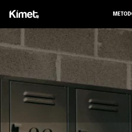
METOD
CO