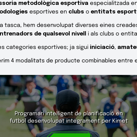
ssoria metodològica esportiva
especialitzada en
odologies
esportives en
clubs
o
entitats esport
stra tasca, hem desenvolupat diverses eines cread
ntrenadors de qualsevol nivell
i als clubs o entit
es categories esportives; ja sigui
iniciació
,
amate
erim 4 modalitats de producte combinables entre el