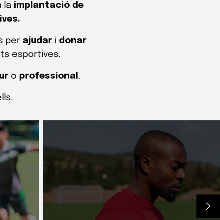
 la
implantació de
ives.
es per
ajudar
i
donar
ats esportives.
ur
o
professional
.
ls.
Pissarra tàctica per a en
estratègies de joc. Aplicaci
(Google Play i Apple 