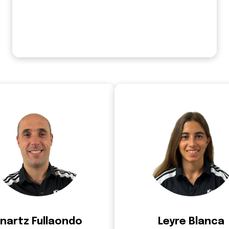
nartz Fullaondo
Leyre Blanca
sponsable de Projectes
Responsable de Futbol F
who-are-
who-are-we.team.leyre.pa
team.anartz.paragraph
nartz Fullaondo
Leyre Blanca