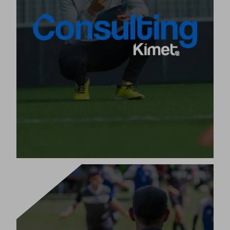
lor ditzan, gugan konfiantza duten erakundeetan.
aholkularitza kualifikatu eta
Horretarako,
eskaintzen diogu Kimet
pertsonalizatua
Metodologiako edozein erabiltzaileri.
erakunde
Eliteko klub edo erakundeetan,
,
bakoitzaren metodologia sendotzen dugu
joera berriak eta arrakasta-sistemak eskainiz,
proiektu pertsonalizatuetan oinarrituta.
[+]
Produktua ikusi
TALENTUA PLANIFIKATU