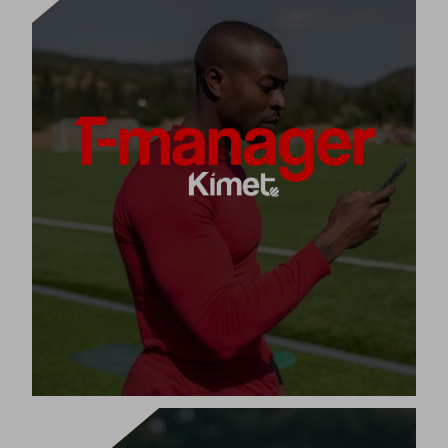
KIROL BISTARATZE DIGITALA
T-manager arbel taktiko digital bat da, web eta
mugikorrean erabiltzen dena (Google Play eta
Apple Store), hamaika kirol-diziplinatara
egokitutako entrenamendu eta joko-
estrategietarako.
Honen bidez, edozein jokaldi eta entrenamendu-
ahal
diseinatu, planteatu eta azaldu
estrategia
izango diozu zure taldeari zure metodoaz edo
Kimet unibertsoaz.
[+]
Produktua ikusi