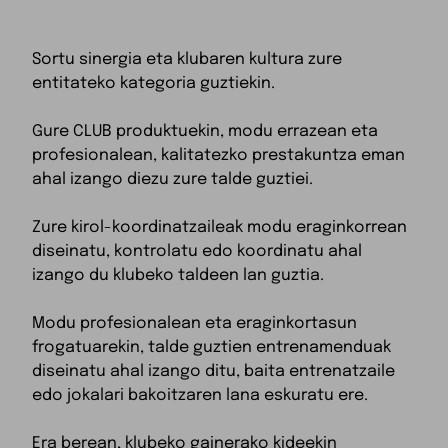
Sortu sinergia eta klubaren kultura zure
entitateko kategoria guztiekin.
Gure CLUB produktuekin, modu errazean eta
profesionalean, kalitatezko prestakuntza eman
ahal izango diezu zure talde guztiei.
Zure kirol-koordinatzaileak modu eraginkorrean
diseinatu, kontrolatu edo koordinatu ahal
izango du klubeko taldeen lan guztia.
Modu profesionalean eta eraginkortasun
frogatuarekin, talde guztien entrenamenduak
diseinatu ahal izango ditu, baita entrenatzaile
edo jokalari bakoitzaren lana eskuratu ere.
Era berean, klubeko gainerako kideekin