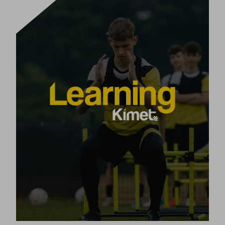
PLANIFIKATZEN IKASI
15.000
Kimet Learning formakuntza-planak
entrenatzaile baino gehiago trebatu ditu
Futboleko entrenatzaileentzako
mundu osoan.
ikastaro-programa osatua eskaintzen dugu
, gure Kimet Metodoan
on line eta zuzenean
oinarritua.
Garatu erabat zure trebetasunak, futbolaren edo
edozein kirol indibidual edo kolektiboren
esparruan.
[+]
Produktua ikusi