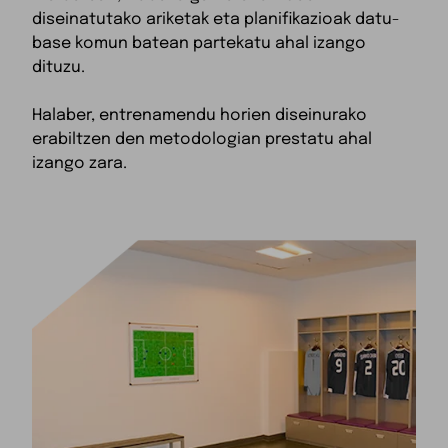
diseinatutako ariketak eta planifikazioak datu-
base komun batean partekatu ahal izango
dituzu.
Halaber, entrenamendu horien diseinurako
erabiltzen den metodologian prestatu ahal
izango zara.