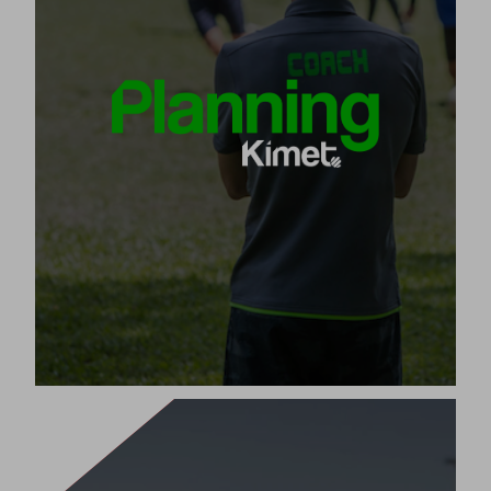
Kimet Planning da zure ekipoaren denboraldia
software
planifikatzeko diseinatutako
adimendun bakarra.
zure
Planifikatu bost urratsetan soilik
denboraldiko entrenamendu-saio guztiak,
adinaren eta mailaren arabera egokitutako
edukiekin eta ariketekin.
[+]
Produktua ikusi