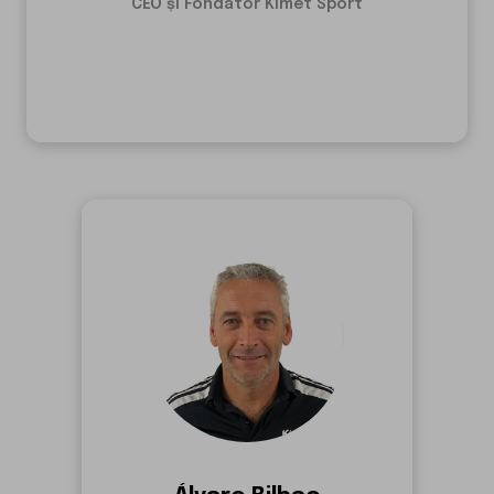
CEO și Fondator Kimet Sport
Antrenor de fotbal juvenil timp de 11 ani.
Álvaro Bilbao
Co-fondator Kimet Sport
de experiență în
30 de ani
Peste
fotbal. Licențiat în Știința
Activității Fizice și Sportului,
Master în Performanță Înaltă (COE)
și antrenor calificat.
Șef al Ariei Condiționale, Formative și