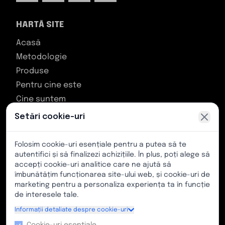
HARTĂ SITE
Acasă
Metodologie
Produse
Pentru cine este
Cine suntem
Contact
Setări cookie-uri
ASISTENȚĂ CLIENȚI
Folosim cookie-uri esențiale pentru a putea să te
autentifici și să finalizezi achizițiile. În plus, poți alege să
TikiToki Zentroa, Bulevardul Los Chopos, fără
accepți cookie-uri analitice care ne ajută să
număr, 48991, Algorta, Biscaya (Țara Bascilor)
îmbunătățim funcționarea site-ului web, și cookie-uri de
marketing pentru a personaliza experiența ta în funcție
Număr de telefon: (+34) 628 219 185
de interesele tale.
E-mail: info@kimetsport.com
Informații detaliate despre cookie-uri
Program asistență clienți: