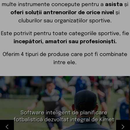
multe instrumente concepute pentru a
asista
și
oferi soluții
antrenorilor de orice nivel
și
cluburilor sau organizațiilor sportive.
Este potrivit pentru toate categoriile sportive, fie
începători, amatori sau profesioniști.
Oferim 4 tipuri de produse care pot fi combinate
între ele.
Tablă tactică pentru antrenamente și
strategii de joc. Aplicație web și mobilă
(Google Play și Apple Store).