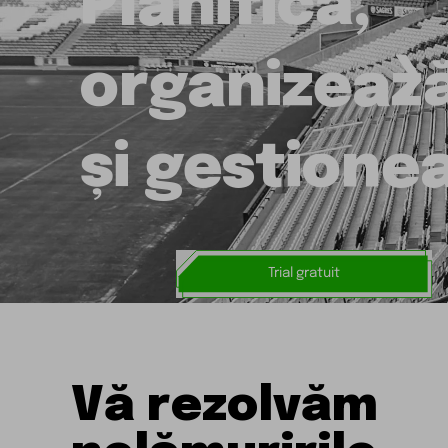
Planifică,
❯
organizeaz
și gestione
Trial gratuit
Vă rezolvăm