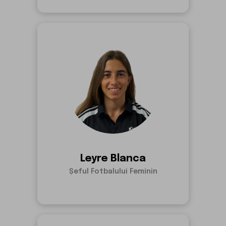
Leyre Blanca
Șeful Fotbalului Feminin
who-are-we.team.leyre.paragraph
Leyre Blanca
Șeful Fotbalului Feminin