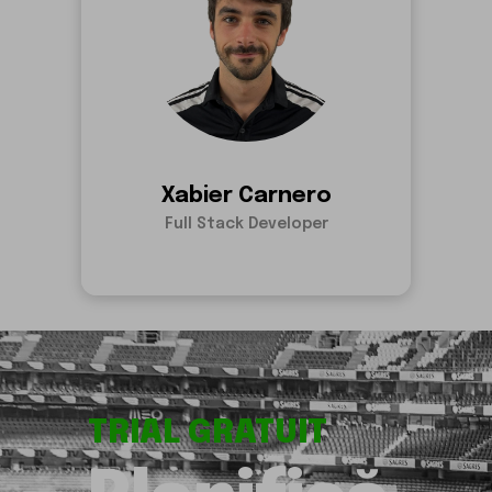
who-are-we.team.xabi.paragraph
Xabier Carnero
Full Stack Developer
TRIAL GRATUIT