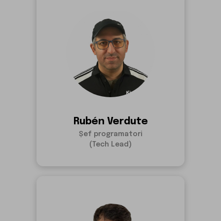
Rubén Verdute
Șef programatori
(Tech Lead)
who-are-
we.team.ruben.paragraph
Rubén Verdute
Șef programatori
(Tech Lead)
Xabier Carnero
Full Stack Developer