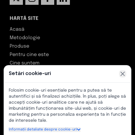
HARTĂ SITE
Acasă
Metodologie
Produse
Pentru cine este
Cine suntem
Contact
Setări cookie-uri
ASISTENȚĂ CLIENȚI
Folosim cookie-uri esențiale pentru a putea să te
autentifici și să finalizezi achizițiile. În plus, poți alege să
TikiToki Zentroa, Bulevardul Los Chopos, fără
accepți cookie-uri analitice care ne ajută să
îmbunătățim funcționarea site-ului web, și cookie-uri de
număr, 48991, Algorta, Biscaya (Țara Bascilor)
marketing pentru a personaliza experiența ta în funcție
Număr de telefon: (+34) 628 219 185
de interesele tale.
E-mail: info@kimetsport.com
Informații detaliate despre cookie-uri