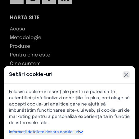
HARTĂ SITE
Acasă
Metodologie
Produse
Pentru cine este
Cine suntem
Contact
Setări cookie-uri
ASISTENȚĂ CLIENȚI
Folosim cookie-uri esențiale pentru a putea să te
autentifici și să finalizezi achizițiile. În plus, poți alege să
TikiToki Zentroa, Bulevardul Los Chopos, fără
accepți cookie-uri analitice care ne ajută să
îmbunătățim funcționarea site-ului web, și cookie-uri de
număr, 48991, Algorta, Biscaya (Țara Bascilor)
marketing pentru a personaliza experiența ta în funcție
Număr de telefon: (+34) 628 219 185
de interesele tale.
E-mail: info@kimetsport.com
Informații detaliate despre cookie-uri